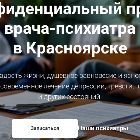
фиденциальный п
врача-психиатра
в Красноярске
радость жизни, душевное равновесие и ясн
современное лечение депрессии, тревоги, 
и других состояний.
Наши психиатры
Записаться