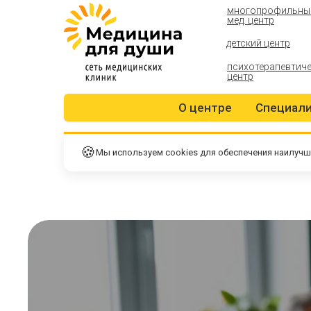
многопрофильны
мед. центр
детский центр
психотерапевтич
центр
О центре
Специал
🍪
Мы используем cookies для обеспечения наилучш