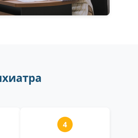
ихиатра
4