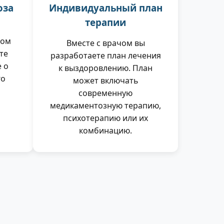
оза
Индивидуальный план
терапии
ном
Вместе с врачом вы
те
разработаете план лечения
 о
к выздоровлению. План
го
может включать
современную
медикаментозную терапию,
психотерапию или их
комбинацию.