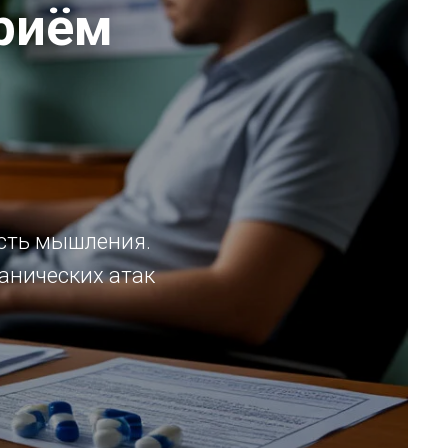
риём
ость мышления.
панических атак