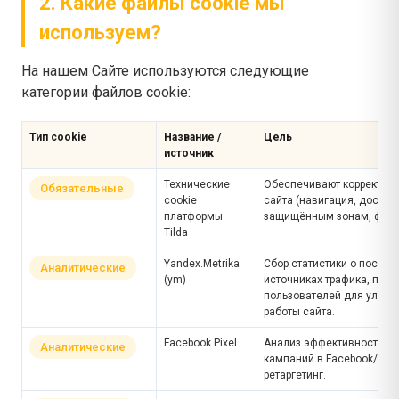
2. Какие файлы cookie мы
используем?
На нашем Сайте используются следующие
категории файлов cookie:
Тип cookie
Название /
Цель
источник
Технические
Обеспечивают корректную
Обязательные
cookie
сайта (навигация, доступ 
платформы
защищённым зонам, форм
Tilda
Yandex.Metrika
Сбор статистики о посеще
Аналитические
(ym)
источниках трафика, пов
пользователей для улучш
работы сайта.
Facebook Pixel
Анализ эффективности р
Аналитические
кампаний в Facebook/Inst
ретаргетинг.