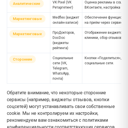
VK Pixel (VK
Оценка рекламы в социал
Аналитические
Ретаргетинг)
ВКонтакте, настройка тарг
Medflex (виджет
Обеспечение функционал
Маркетинговые
онлайн-записи)
на приём через сервис Med
ПроДокторов,
Отображение виджетов с 
Маркетинговые
DocDoc
клиники, сбор отзывов.
(виджеты
рейтинга)
Социальные
Кнопки «Поделиться», пе
Сторонние
сети (VK,
социальные сети.
Telegram,
WhatsApp,
почта)
Обратите внимание, что некоторые сторонние
сервисы (например, виджеты отзывов, кнопки
соцсетей) могут устанавливать свои собственные
cookie. Мы не контролируем их настройки,
рекомендуем вам ознакомиться с политиками
конфиденциальности соответствующих сервисов.