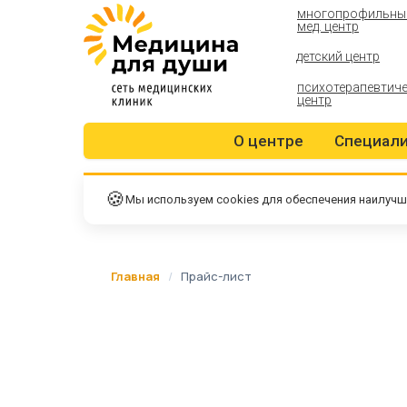
многопрофильны
мед. центр
детский центр
психотерапевтич
центр
О центре
Специал
🍪
Мы используем cookies для обеспечения наилучш
Главная
/
Прайс-лист