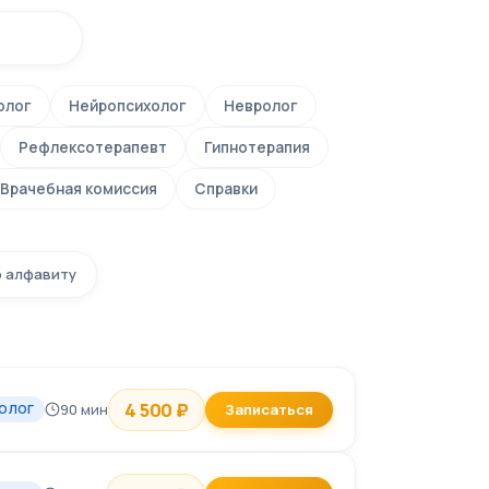
олог
Нейропсихолог
Невролог
Рефлексотерапевт
Гипнотерапия
Врачебная комиссия
Справки
 алфавиту
4 500 ₽
90 мин
Записаться
ОЛОГ