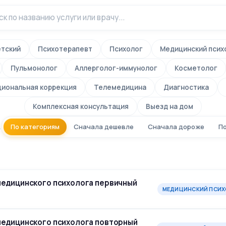
етский
Психотерапевт
Психолог
Медицинский псих
Пульмонолог
Аллерголог-иммунолог
Косметолог
иональная коррекция
Телемедицина
Диагностика
Комплексная консультация
Выезд на дом
По категориям
Сначала дешевле
Сначала дороже
По
А
медицинского психолога первичный
МЕДИЦИНСКИЙ ПСИХ
медицинского психолога повторный