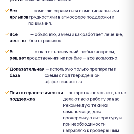
Без
— помогаю справиться с эмоциональными
ярлыков
трудностями в атмосфере поддержки и
понимания.
Всё
— объясняю, зачем и как работает лечение,
честно
без страшилок.
Вы
— отказ от назначений, любые вопросы,
решаете
родственники на приёме — всё возможно.
Доказательная
— использую только препараты и
база
схемы с подтверждённой
эффективностью.
Психотерапевтическая
— лекарства помогают, но не
поддержка
делают всю работу за вас.
Рекомендую техники
самопомощи, даю
проверенную литературу и
при необходимости
направляю к проверенным