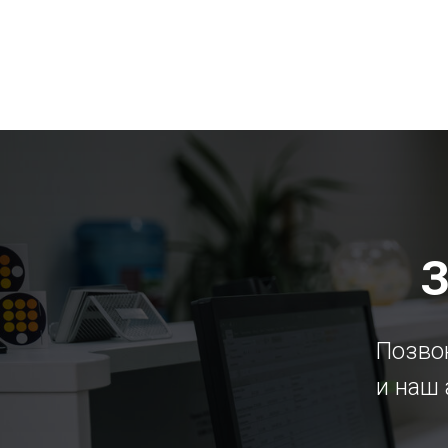
З
Позвон
и наш 