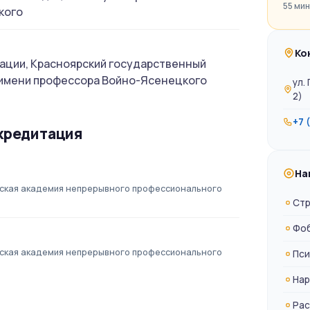
55 мин
кого
Ко
ации, Красноярский государственный
имени профессора Войно-Ясенецкого
ул.
2)
+7 
кредитация
На
ская академия непрерывного профессионального
Стр
Фо
ская академия непрерывного профессионального
Пси
Нар
Рас