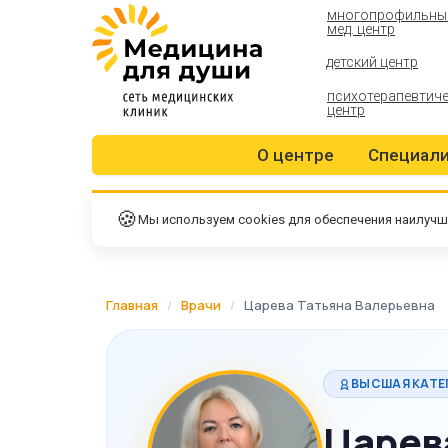
многопрофильны
мед. центр
детский центр
психотерапевтич
центр
О центре
Специал
🍪
Мы используем cookies для обеспечения наилучш
Главная
/
Врачи
/
Царева Татьяна Валерьевна
ВЫСШАЯ КАТЕ
Царев