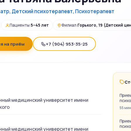
атр, Детский психотерапевт, Психотерапевт
Пациенты:
5–45 лет
Филиал:
Горького, 19 (Детский це
я на приём
+7 (904) 953-35-25
Ст
Прием
нный медицинский университет имени
психо
кого
55 мин
Прием
психо
нный медицинский университет имени