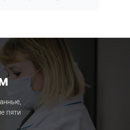
ем
данные,
ие пяти