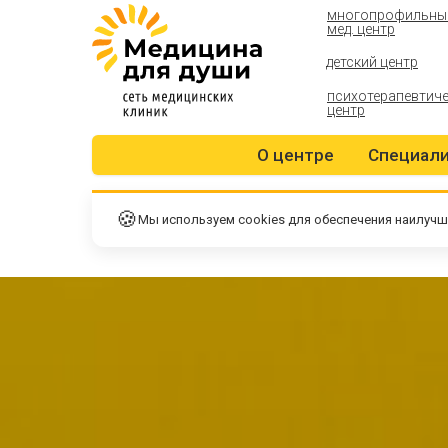
многопрофильны
мед. центр
детский центр
психотерапевтич
центр
О центре
Специал
🍪
Мы используем cookies для обеспечения наилучш