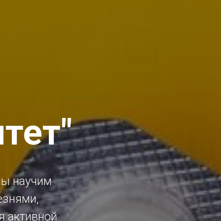
тет"
мы научим
езнями,
я активной