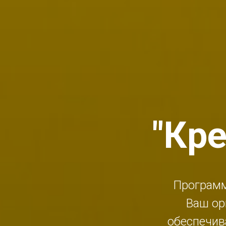
"Кр
Программ
Ваш о
обеспечив