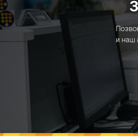
З
Позвон
и наш 