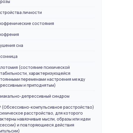
розы
стройства личности
офренические состояния
зофрения
ушения сна
сонница
лотомия (состояние психической
табильности, характеризующейся
тоянными переменами настроения между
рессивным и приподнятым)
иакально-депрессивный синдром
 (Обсессивно-компульсивное расстройство)
сихическое расстройство, для которого
актерны навязчивые мысли, образы или идеи
сессии) и повторяющиеся действия
мпульсии)