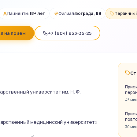
Пациенты:
18+ лет
Филиал:
Бограда, 89
Первичный
я на приём
+7 (904) 953-35-25
Ст
Прием
арственный университет им. Н. Ф.
перв
45 ми
Прием
повт
дарственный медицинский университет»
30 ми