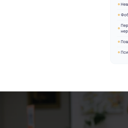
Нев
Фоб
Пер
нер
Пов
Пси