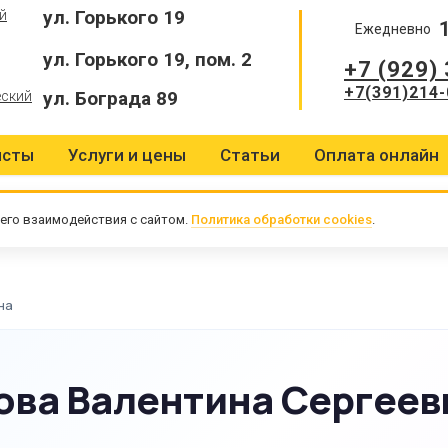
ул. Горького 19
й
Ежедневно
ул. Горького 19, пом. 2
+7 (929)
+7(391)214-
ул. Бограда 89
еский
исты
Услуги и цены
Статьи
Оплата онлайн
его взаимодействия с сайтом.
Политика обработки cookies
.
на
ова Валентина Сергеев