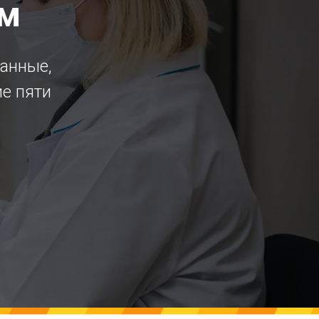
ем
данные,
ие пяти