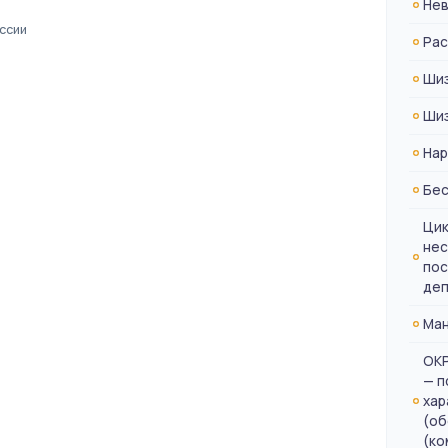
Нев
ссии
Рас
Шиз
Ши
Нар
Бес
Цик
нес
пос
деп
Ман
ОКР
— п
хар
(об
(ко