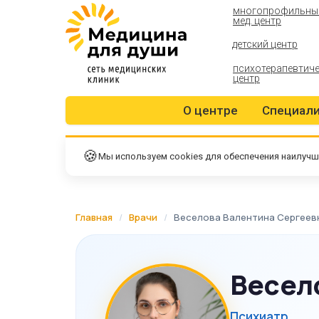
многопрофильны
мед. центр
детский центр
психотерапевтич
центр
О центре
Специал
🍪
Мы используем cookies для обеспечения наилучш
Главная
/
Врачи
/
Веселова Валентина Сергеев
Весел
Психиатр