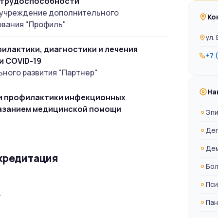
етрудоспособности
 учреждение дополнительного
Ко
вания "Профиль"
ул.
илактики, диагностики и лечения
+7 
 COVID-19
ного развития "Партнер"
На
и профилактики инфекционных
казанием медицинской помощи
Эпи
Деп
Дем
кредитация
Бол
Пси
"
Пан