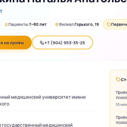
т
Пациенты:
7–80 лет
Филиал:
Горького, 19
Первичн
я на приём
+7 (904) 953-35-25
Ст
Приём
нный медицинский университет имени
психо
кого
55 мин
Приём
психо
й государственный медицинский