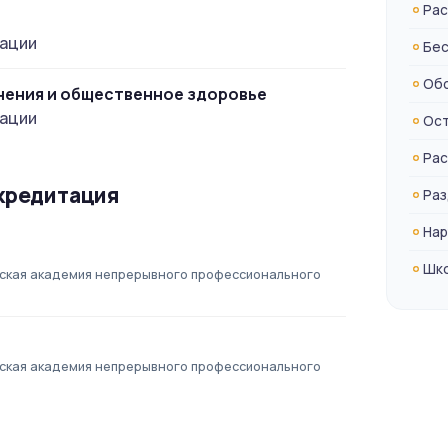
Рас
кации
Бес
Обс
нения и общественное здоровье
кации
Ост
Рас
кредитация
Раз
Нар
Шко
ская академия непрерывного профессионального
ская академия непрерывного профессионального