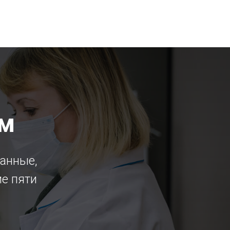
ем
данные,
ие пяти