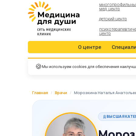
многопрофильны
мед. центр
детский центр
психотерапевтич
центр
О центре
Специал
🍪
Мы используем cookies для обеспечения наилучш
Главная
/
Врачи
/
Морозкина Наталья Анатолье
ВЫСШАЯ КАТЕ
Мороз