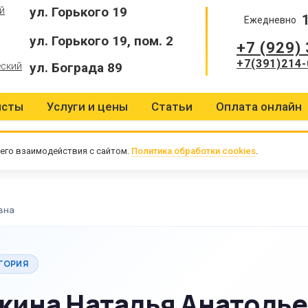
ул. Горького 19
й
Ежедневно
ул. Горького 19, пом. 2
+7 (929)
+7(391)214-
ул. Бограда 89
еский
исты
Услуги и цены
Статьи
Оплата онлайн
его взаимодействия с сайтом.
Политика обработки cookies
.
вна
ГОРИЯ
кина Наталья Анатоль