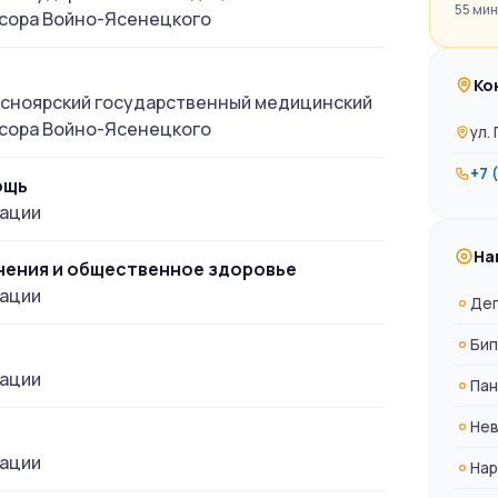
55 мин
сора Войно-Ясенецкого
Ко
асноярский государственный медицинский
сора Войно-Ясенецкого
ул.
+7 
ощь
кации
На
нения и общественное здоровье
кации
Деп
Бип
кации
Пан
Нев
кации
Нар