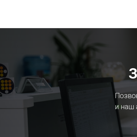
З
Позвон
и наш 